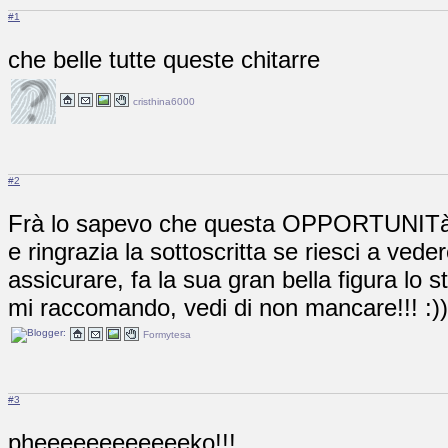
#1
che belle tutte queste chitarre
cristhina6000
#2
Frà lo sapevo che questa OPPORTUNITà ti
e ringrazia la sottoscritta se riesci a veder
assicurare, fa la sua gran bella figura lo 
mi raccomando, vedi di non mancare!!! :))
Formytesa
#3
pheeeeeeeeeeeeko!!!