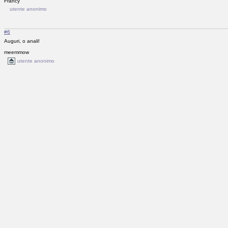
Francy
utente anonimo
#6
Auguri, o anali!
meemmow
utente anonimo