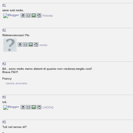
#1
siete tutti molto.
Pelodia
#2
Ridimensionato! Flo
motivi
#3
Bè...sono molto meno distorti di quanto non credessi,meglio così!
Brava Flò!!!
Francy
utente anonimo
#4
tzè.
LHOOQ
#5
Tzè nel senso di?