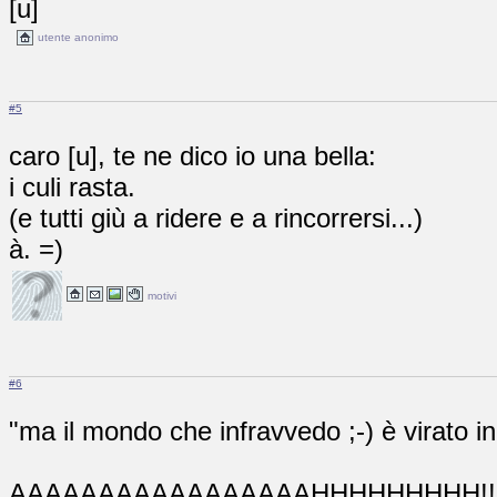
[u]
utente anonimo
#5
caro [u], te ne dico io una bella:
i culi rasta.
(e tutti giù a ridere e a rincorrersi...)
à. =)
motivi
#6
"ma il mondo che infravvedo ;-) è virato in
AAAAAAAAAAAAAAAAAHHHHHHHHH!!