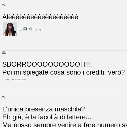
#1
Alèèèèèèèèèèèèèèèèèèè
Ryoxyz
#2
SBORROOOOOOOOOOH!!!
Poi mi spiegate cosa sono i crediti, vero?
utente anonimo
#3
L'unica presenza maschile?
Eh già, è la facoltà di lettere...
Ma posso sempre venire a fare numero sap