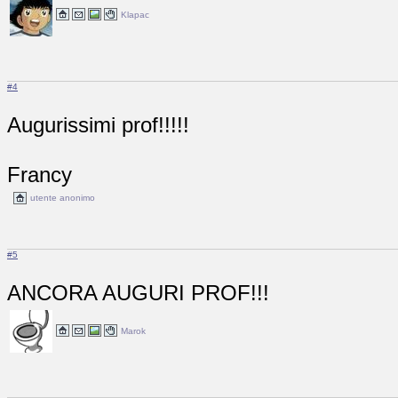
Klapac
#4
Augurissimi prof!!!!!
Francy
utente anonimo
#5
ANCORA AUGURI PROF!!!
Marok