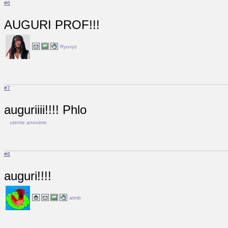
#6
AUGURI PROF!!!
Ryoxyz
#7
auguriiii!!!! Phlo
utente anonimo
#8
auguri!!!!
atmb