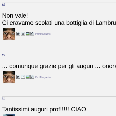
#1
Non vale!
Ci eravamo scolati una bottiglia di Lambr
ProfMagneto
#2
... comunque grazie per gli auguri ... onor
ProfMagneto
#3
Tantissimi auguri prof!!!!! CIAO