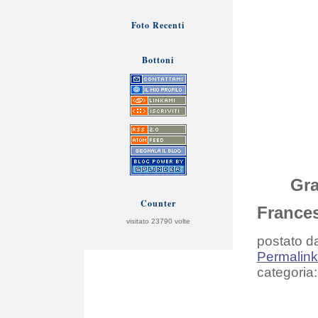
Foto Recenti
Bottoni
Gra
Counter
France
visitato
23790
volte
postato da
Permalin
categoria: