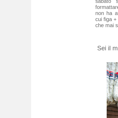
sabato s
formattar
non ha af
cui figa 
che mai s
Sei il 