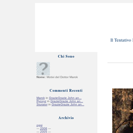
Il Tentativ
Chi Sono
Nome:
Motivi del Dottor Marok
Commenti Recenti
Marok
in
GrazieGrazie John an...
Ryoxyz
in
GrazieGrazie John an...
Sturator
in
GrazieGrazie John an...
Archivio
oggi
---
2006
---
---
2005
---