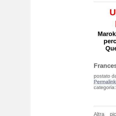
U
Marok 
perc
Que
France
postato da
Permalin
categoria:
Altra pi