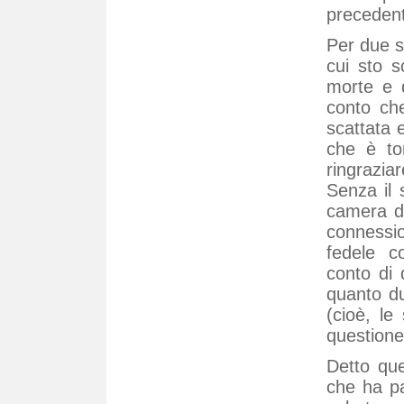
preceden
Per due s
cui sto s
morte e 
conto ch
scattata 
che è to
ringrazi
Senza il 
camera di
connessi
fedele c
conto di 
quanto dur
(cioè, le
questione
Detto que
che ha pa