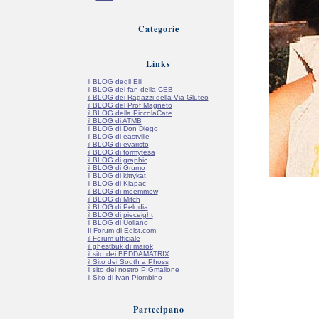
Categorie
Links
il BLOG degli Elii
il BLOG dei fan della CEB
il BLOG dei Ragazzi della Via Gluteo
il BLOG del Prof Magneto
il BLOG della PiccolaCate
il BLOG di ATMB
il BLOG di Don Diego
il BLOG di eastville
il BLOG di evaristo
il BLOG di formytesa
il BLOG di graphic
il BLOG di Grumo
il BLOG di kittykat
il BLOG di Klapac
il BLOG di meemmow
il BLOG di Mitch
il BLOG di Pelodia
il BLOG di pieceight
il BLOG di Uollano
Il Forum di Eelst.com
il Forum ufficiale
il ghestbuk di marok
il sito dei BEDDAMATRIX
il Sito dei South a Phoss
il sito del nostro PIGmalione
il Sito di Ivan Piombino
Partecipano