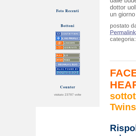
dalle bude
dottor uol
Foto Recenti
un giorno
postato da
Bottoni
Permalin
categoria:
FACE
HEA
Counter
sotto
visitato
23787
volte
Twins
Rispol