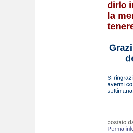
dirlo 
la mer
tener
Grazi
d
Si ringraz
avermi con
settimana
postato da
Permalin