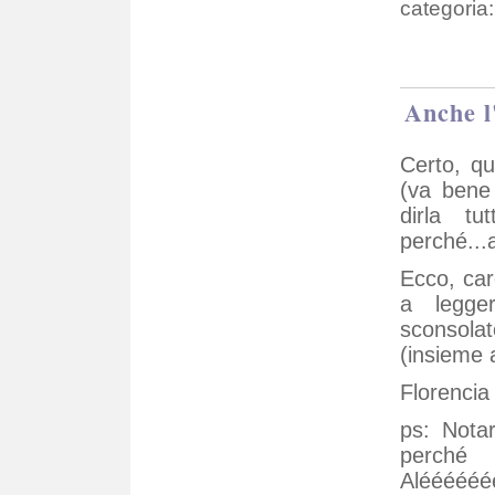
categoria:
Anche l
Certo, qu
(va bene
dirla t
perché...a
Ecco, car
a legge
sconsolat
(insieme a
Florencia
ps: Notar
perché
Aléééééé