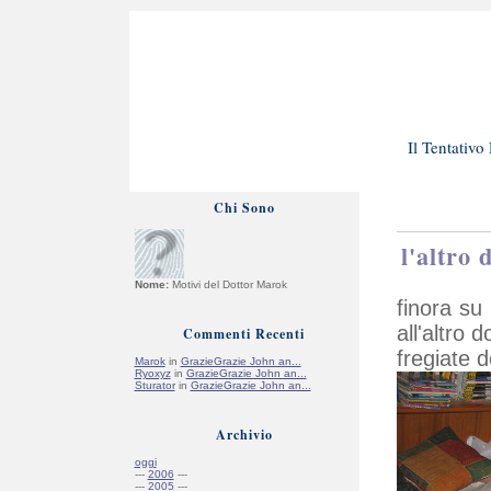
Il Tentativ
Chi Sono
l'altro 
Nome:
Motivi del Dottor Marok
finora su
all'altro
Commenti Recenti
fregiate d
Marok
in
GrazieGrazie John an...
Ryoxyz
in
GrazieGrazie John an...
Sturator
in
GrazieGrazie John an...
Archivio
oggi
---
2006
---
---
2005
---