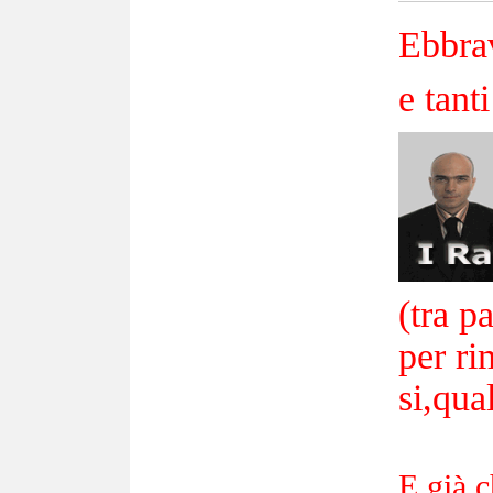
Ebbrav
e tant
(tra p
per ri
si,qua
E già c