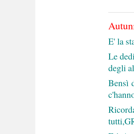
Autun
E' la s
Le ded
degli a
Bensì d
c'hanno
Rico
tutti,