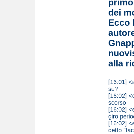
primo
dei mo
Ecco l
autor
Gnapp
nuov
alla r
[16:01] <
su?
[16:02] <
scorso
[16:02] <
giro peri
[16:02] <e
detto "fa