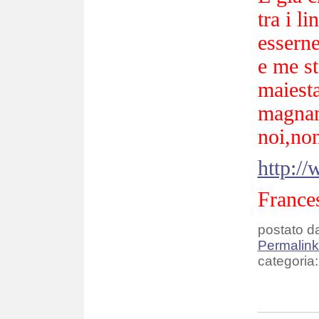
tra i l
esserne
e me st
maiesta
magnan
noi,non
http://
France
postato da
Permalin
categoria: