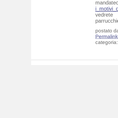
mandate
i_motivi_
vedrete 
parrucchieri
postato da
Permalin
categoria: