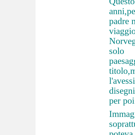
Questo
anni,p
padre m
viagg
Norveg
solo 
paesag
titolo,
l'avess
disegn
per poi
Immagi
soprat
poteva