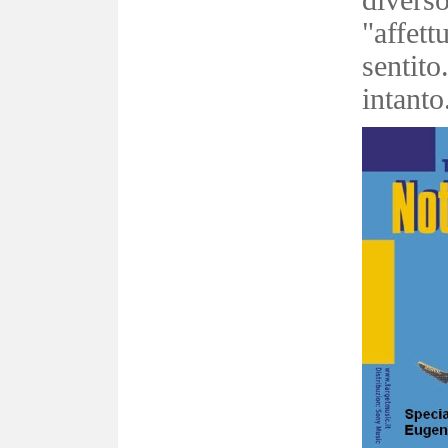
dive
"affe
senti
intanto.