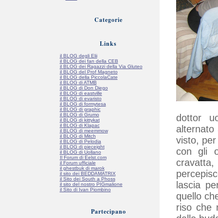
Categorie
Links
il BLOG degli Elii
il BLOG dei fan della CEB
il BLOG dei Ragazzi della Via Gluteo
il BLOG del Prof Magneto
il BLOG della PiccolaCate
il BLOG di ATMB
il BLOG di Don Diego
il BLOG di eastville
il BLOG di evaristo
il BLOG di formytesa
il BLOG di graphic
il BLOG di Grumo
dottor u
il BLOG di kittykat
il BLOG di Klapac
alternato
il BLOG di meemmow
il BLOG di Mitch
visto, per
il BLOG di Pelodia
il BLOG di pieceight
con gli 
il BLOG di Uollano
Il Forum di Eelst.com
cravatta,
il Forum ufficiale
il ghestbuk di marok
percepisc
il sito dei BEDDAMATRIX
il Sito dei South a Phoss
lascia p
il sito del nostro PIGmalione
il Sito di Ivan Piombino
quello ch
riso che 
Partecipano