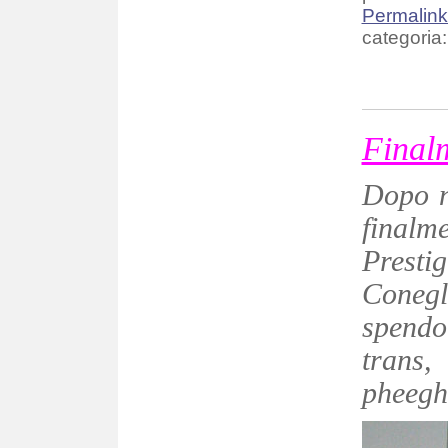
Permalin
categoria:
Finalm
Dopo nu
finalme
Prest
Conegl
spendo
trans,
pheegh