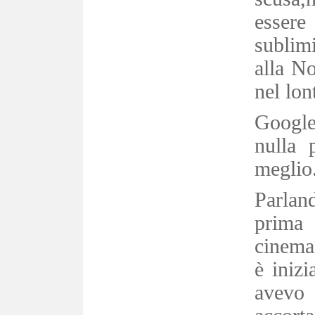
essere
sublimi
alla No
nel lon
Google
nulla 
meglio.
Parland
prima 
cinema,
è iniz
avevo 