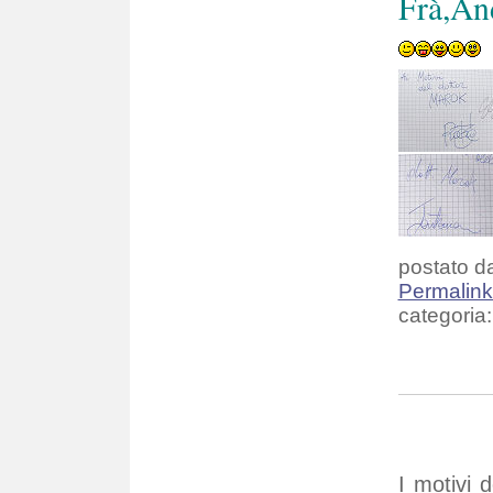
Frà,An
postato da
Permalin
categoria:
I motivi 