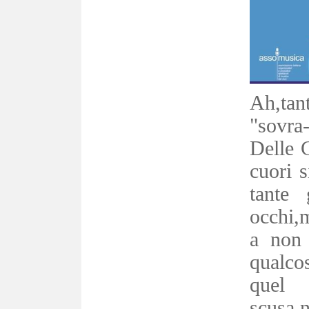
Ah,tan
"sovra
Delle C
cuori 
tante
occhi,
a non 
qualco
quel 
scusa,