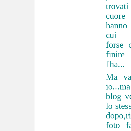
trovati
cuore 
hanno 
cui 
forse 
finire
l'ha...
Ma va 
io...m
blog v
lo stes
dopo,r
foto f