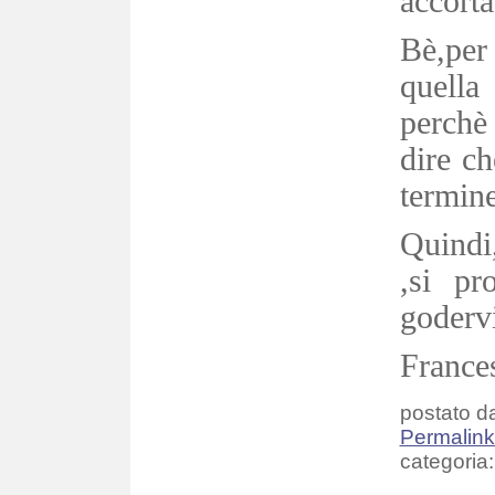
accorta
Bè,pe
quella 
perchè 
dire ch
termine
Quindi,
,si pr
godervi
France
postato da
Permalin
categoria: