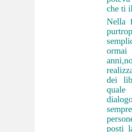
che ti i
Nella 
purtro
sempli
ormai
anni,
realizz
dei li
quale
dialog
sempr
person
posti 