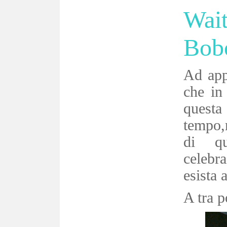
Wa
Bobo
Ad app
che in
questa 
tempo,
di qu
celebr
esista 
A tra p