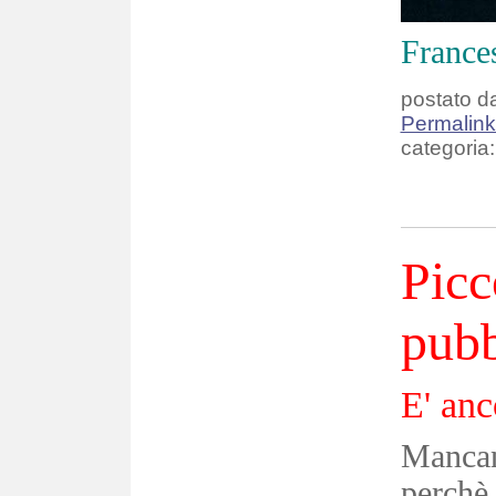
France
postato da
Permalin
categoria:
Picc
pubb
E' anc
Manca
perch