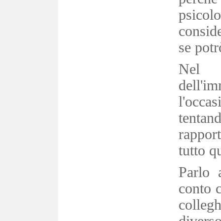
psicol
consid
se potr
Nel 
dell
l'occa
tenta
rapport
tutto q
Parlo 
conto c
colleg